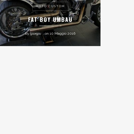
MOTO CUSTOM
FAT BOY UMBAU
by
giorgio
on
10 Maggio 2016