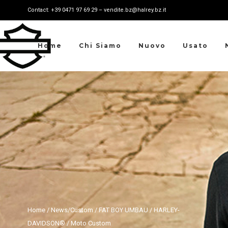
Contact: +39 0471 97 69 29 – vendite.bz@halrey.bz.it
Home
Chi Siamo
Nuovo
Usato
Home
/
News
/
Custom
/
FAT BOY UMBAU
/
HARLEY-
DAVIDSON®
/
Moto Custom