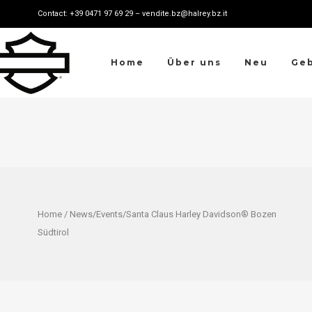
Contact: +39 0471 97 69 29 – vendite.bz@halrey.bz.it
Home
Über uns
Neu
Ge
Home
/
News
/
Events
/Santa Claus Harley Davidson® Bozen
Südtirol