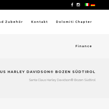
nd Zubehör
Kontakt
Dolomiti Chapter
Finance
US HARLEY DAVIDSON® BOZEN SÜDTIROL
Santa Claus Harley Davidson® Bozen Südtirol