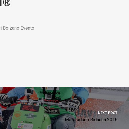
ON®
di Bolzano Evento
NEXT POST
Motoraduno Ridanna 2016