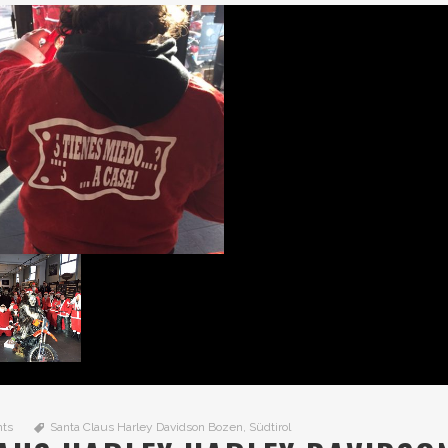
nts
Santa Claus Harley Davidson Bozen
,
Südtirol