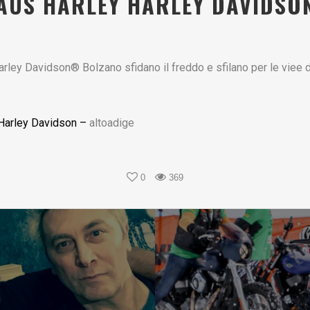
AUS HARLEY HARLEY DAVIDS
arley Davidson® Bolzano sfidano il freddo e sfilano per le viee 
 Harley Davidson –
altoadige
0
369