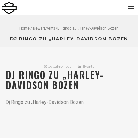
Home
Home
/
News
/
Events
/Dj Ringo zu „Harley-Davidson Bozen
Über uns
DJ RINGO ZU „HARLEY-DAVIDSON BOZEN
Neu
Gebraucht
10 Jahren ago
Events
Vermietung
DJ RINGO ZU „HARLEY-
Service
DAVIDSON BOZEN
Bekleidung und Zubehör
Kontakt
Dj Ringo zu „Harley-Davidson Bozen
Dolomiti Chapter
Finance