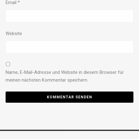
Email
*
Website
Name, E-Mail-Adresse und Website in diesem Browser für
meinen nächsten Kommentar speichern.
New Black & Orange s.r.l. P.IVA 02568720219
Policy Privacy
Capitale sociale € 100.000