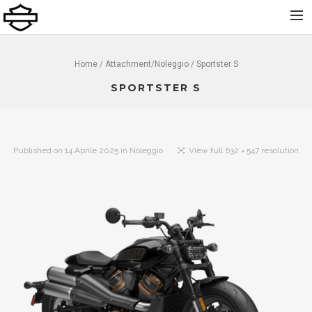
Home
Home
/ Attachment/
Noleggio
/ Sportster S
Chi Siamo
SPORTSTER S
Nuovo
Usato
Published on
14 Aprile 2025
in
Noleggio
View full 632 × 547 resolution
Noleggio
Service
Abbigliamento e Accessori
Contatti
Dolomiti Chapter
Finance