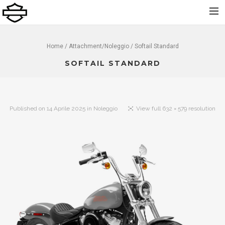
Home
Home
/ Attachment/
Noleggio
/ Softail Standard
Chi Siamo
SOFTAIL STANDARD
Nuovo
Usato
Published on
14 Aprile 2025
in
Noleggio
View full 632 × 579 resolution
Noleggio
Service
Abbigliamento e Accessori
Contatti
Dolomiti Chapter
Finance