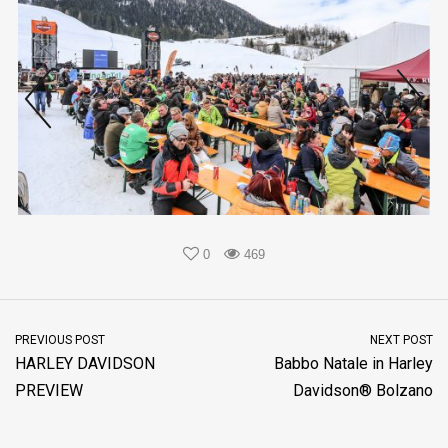
prev
ne
0
469
PREVIOUS POST
NEXT POST
HARLEY DAVIDSON
Babbo Natale in Harley
PREVIEW
Davidson® Bolzano