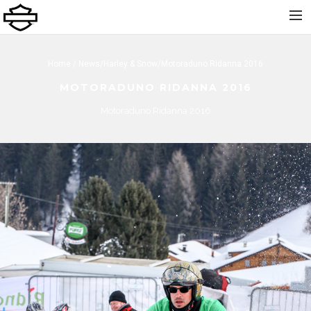
Home
Home
/
News
/
Harley & Snow
/Motoraduno Ridanna 2016
Chi Siamo
MOTORADUNO RIDANNA 2016
Nuovo
Motoraduno Ridanna 2016
Usato
Noleggio
Service
Abbigliamento e Accessori
Contatti
Dolomiti Chapter
Finance