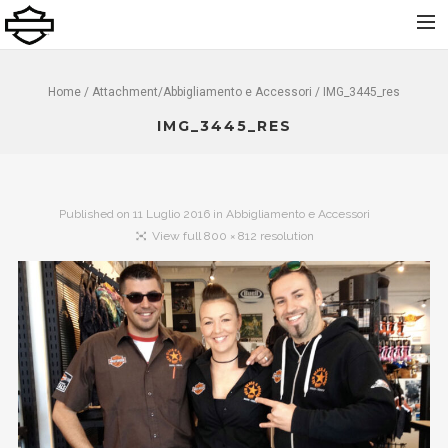
Home
Home
/ Attachment/
Abbigliamento e Accessori
/ IMG_3445_res
Chi Siamo
IMG_3445_RES
Nuovo
Usato
Published on
11 Luglio 2016
in
Abbigliamento e Accessori
Noleggio
View full 800 × 812 resolution
Service
Abbigliamento e Accessori
Contatti
Dolomiti Chapter
Finance