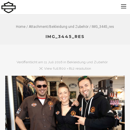
Home
Home
/ Attachment/
Bekleidung und Zubehör
/ IMG_3445_res
Über uns
IMG_3445_RES
Neu
Gebraucht
Veröffentlicht am
11 Juli 2016
in
Bekleidung und Zubehör
Vermietung
View full 800 × 812 resolution
Service
Bekleidung und Zubehör
Kontakt
Dolomiti Chapter
Finance