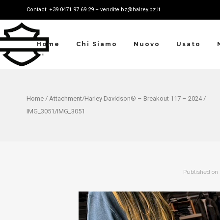
Contact: +39 0471 97 69 29 – vendite.bz@halrey.bz.it
Home
Chi Siamo
Nuovo
Usato
Home
/ Attachment/
Harley Davidson® – Breakout 117 – 2024
/
IMG_3051/IMG_3051
Published on