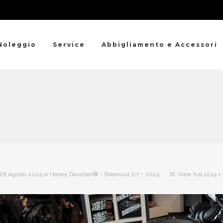
Noleggio
Service
Abbigliamento e Accessori
26 Agosto 2024
in
Harley Davidson® – Breakout 117 – 2024
View full 1024 ×