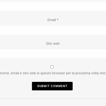
Email
*
Sito web
o nome, email e sito web in questo browser per la prossima volta c