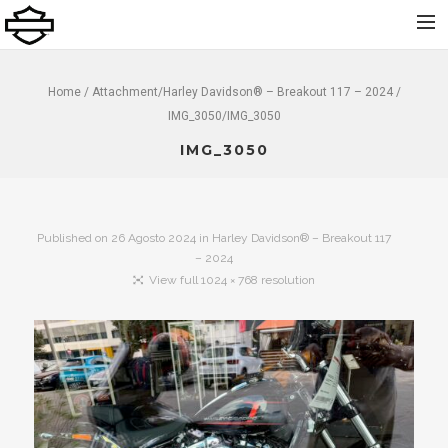
Home
Home
/ Attachment/
Harley Davidson® – Breakout 117 – 2024
/
IMG_3050/IMG_3050
Chi Siamo
IMG_3050
Nuovo
Usato
Noleggio
Published on
26 Agosto 2024
in
Harley Davidson® – Breakout 117
Service
– 2024
View full 1024 × 768 resolution
Abbigliamento e Accessori
Contatti
Dolomiti Chapter
Finance