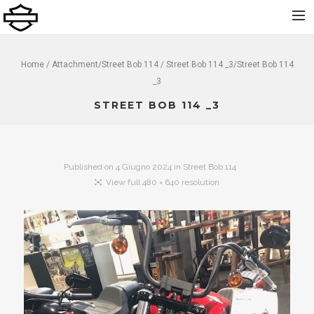
Home
Home
/ Attachment/
Street Bob 114
/ Street Bob 114 _3/Street Bob 114
_3
Chi Siamo
STREET BOB 114 _3
Nuovo
Usato
Noleggio
Published on
4 Giugno 2024
in
Street Bob 114
Service
View full 480 × 640 resolution
Abbigliamento e Accessori
Contatti
Dolomiti Chapter
Finance