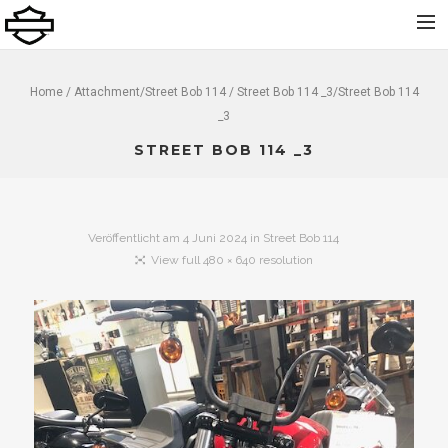
Home
Home
/ Attachment/
Street Bob 114
/ Street Bob 114 _3/Street Bob 114
_3
Über uns
STREET BOB 114 _3
Neu
Gebraucht
Vermietung
Veröffentlicht am
4 Juni 2024
in
Street Bob 114
Service
View full 480 × 640 resolution
Bekleidung und Zubehör
Kontakt
Dolomiti Chapter
Finance