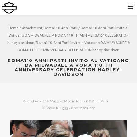
Home
Home
/ Attachment/
Roma110 Anni Parti
/ Roma110 Anni Parti Invito al
Vaticano DA MILWAUKEE A ROMA 110 TH ANNIVERSARY CELEBRATION
Chi Siamo
harley-davidson/Roma110 Anni Parti Invito al Vaticano DA MILWAUKEE A
Nuovo
ROMA 110 TH ANNIVERSARY CELEBRATION harley-davidson
Usato
ROMA110 ANNI PARTI INVITO AL VATICANO
DA MILWAUKEE A ROMA 110 TH
Noleggio
ANNIVERSARY CELEBRATION HARLEY-
DAVIDSON
Service
Abbigliamento e Accessori
Contatti
Published on
16 Maggio 2016
in
Roma110 Anni Parti
View full 533 × 800 resolution
Dolomiti Chapter
Finance