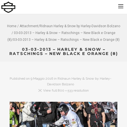
Home
Home
/ Attachment/
Ridnaun Harley & Snow by Harley-Davidson Bolzano
/ 03-03-2013 – Harley & Snow – Ratschings – New Black e Orange
Chi Siamo
(8)/03-03-2013 – Harley & Snow – Ratschings – New Black e Orange (8)
Nuovo
03-03-2013 – HARLEY & SNOW –
Usato
RATSCHINGS – NEW BLACK E ORANGE (8)
Noleggio
Service
Published on
9 Maggio 2016
in
Ridnaun Harley & Snow by Harley-
Abbigliamento e Accessori
Davidson Bolzano
View full 800 × 533 resolution
Contatti
Dolomiti Chapter
Finance