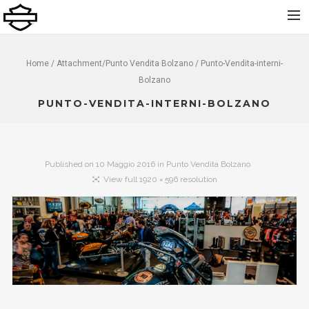
Home
Home
/ Attachment/
Punto Vendita Bolzano
/ Punto-Vendita-interni-
Bolzano
Chi Siamo
PUNTO-VENDITA-INTERNI-BOLZANO
Nuovo
Usato
Noleggio
Published on
10 Maggio 2016
in
Punto Vendita Bolzano
Service
View full 1920 × 596 resolution
Abbigliamento e Accessori
Contatti
Dolomiti Chapter
Finance