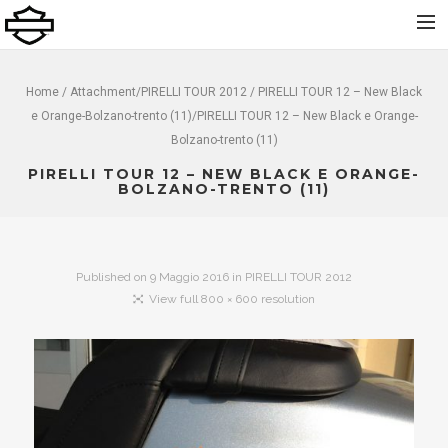
Home
Home
/ Attachment/
PIRELLI TOUR 2012
/ PIRELLI TOUR 12 – New Black
e Orange-Bolzano-trento (11)/PIRELLI TOUR 12 – New Black e Orange-
Chi Siamo
Bolzano-trento (11)
Nuovo
PIRELLI TOUR 12 – NEW BLACK E ORANGE-
Usato
BOLZANO-TRENTO (11)
Noleggio
Service
Published on
9 Maggio 2016
in
PIRELLI TOUR 2012
Abbigliamento e Accessori
View full 800 × 600 resolution
Contatti
Dolomiti Chapter
Finance