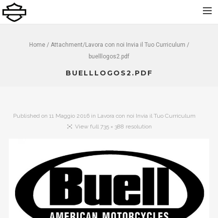
Home
Home
/ Attachment/
Lavora con noi Invia il Tuo Curriculum
/
buelllogos2.pdf
Chi Siamo
BUELLLOGOS2.PDF
Nuovo
Usato
Noleggio
Published on
11 Maggio 2016
in
Lavora con noi Invia il Tuo Curriculum
Service
View full 735 × 388 resolution
Abbigliamento e Accessori
Contatti
Dolomiti Chapter
Finance