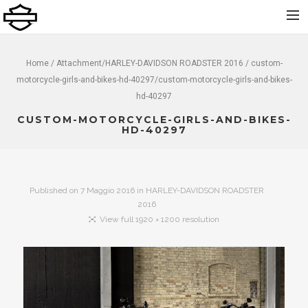
Home
Home
/ Attachment/
HARLEY-DAVIDSON ROADSTER 2016
/ custom-
motorcycle-girls-and-bikes-hd-40297/custom-motorcycle-girls-and-bikes-
Chi Siamo
hd-40297
Nuovo
CUSTOM-MOTORCYCLE-GIRLS-AND-BIKES-
Usato
HD-40297
Noleggio
Service
Published on
7 Maggio 2016
in
HARLEY-DAVIDSON ROADSTER
Abbigliamento e Accessori
2016
View full 1920 × 1200 resolution
Contatti
Dolomiti Chapter
Finance