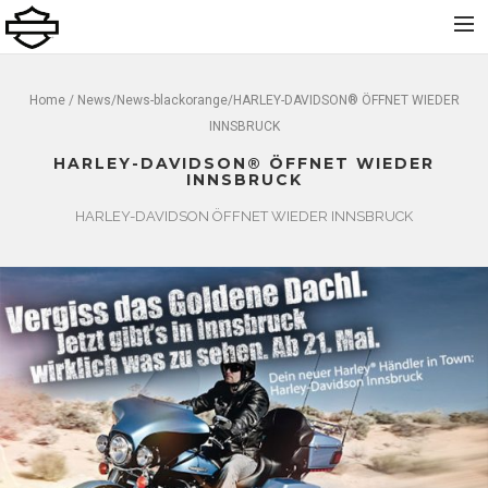
Home
Home
/
News
/
News-blackorange
/HARLEY-DAVIDSON® ÖFFNET WIEDER
INNSBRUCK
Über uns
HARLEY-DAVIDSON® ÖFFNET WIEDER
Neu
INNSBRUCK
Gebraucht
HARLEY-DAVIDSON ÖFFNET WIEDER INNSBRUCK
Vermietung
Service
Bekleidung und Zubehör
Kontakt
Dolomiti Chapter
Finance