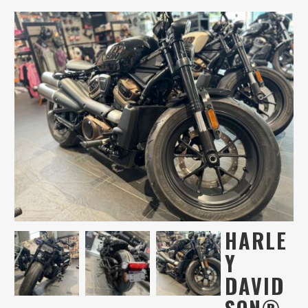
HARLE
Y
DAVID