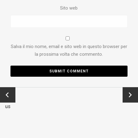
Sito web
Salva il mio nome, email e sito web in questo browser per
la prossima volta che commento.
←
Next
Previo
→
us
New Black & Orange s.r.l. P.IVA 02568720219
Policy Privacy
Capitale sociale € 100.000