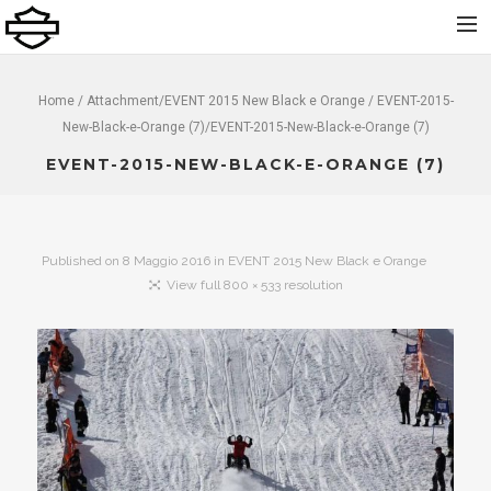
Home
Home
/ Attachment/
EVENT 2015 New Black e Orange
/ EVENT-2015-
New-Black-e-Orange (7)/EVENT-2015-New-Black-e-Orange (7)
Chi Siamo
EVENT-2015-NEW-BLACK-E-ORANGE (7)
Nuovo
Usato
Noleggio
Published on
8 Maggio 2016
in
EVENT 2015 New Black e Orange
Service
View full 800 × 533 resolution
Abbigliamento e Accessori
Contatti
Dolomiti Chapter
Finance