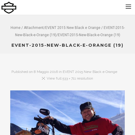
Home
Home
/ Attachment/
EVENT 2015 New Black e Orange
/ EVENT-2015-
New-Black-e-Orange (19)/EVENT-2015-New-Black-e-Orange (19)
Chi Siamo
EVENT-2015-NEW-BLACK-E-ORANGE (19)
Nuovo
Usato
Noleggio
Published on
8 Maggio 2016
in
EVENT 2015 New Black e Orange
Service
View full 533 × 711 resolution
Abbigliamento e Accessori
Contatti
Dolomiti Chapter
Finance