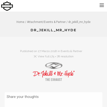
Home
Home
/ Attachment/
Events & Partner
/ dr_jekill_mr_hyde
Chi Siamo
DR_JEKILL_MR_HYDE
Nuovo
Usato
Published on
27 Marzo 2018
in
Events & Partner
Noleggio
View full 175 × 78 resolution
Service
Abbigliamento e Accessori
Contatti
Dolomiti Chapter
Finance