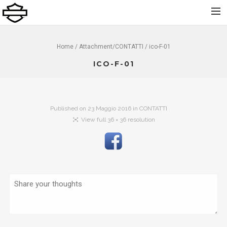
Home
Home
/ Attachment/
CONTATTI
/ ico-F-01
Chi Siamo
ICO-F-01
Nuovo
Usato
Published on
23 Maggio 2016
in
CONTATTI
Noleggio
View full 36 × 36 resolution
Service
Abbigliamento e Accessori
Contatti
Dolomiti Chapter
Finance