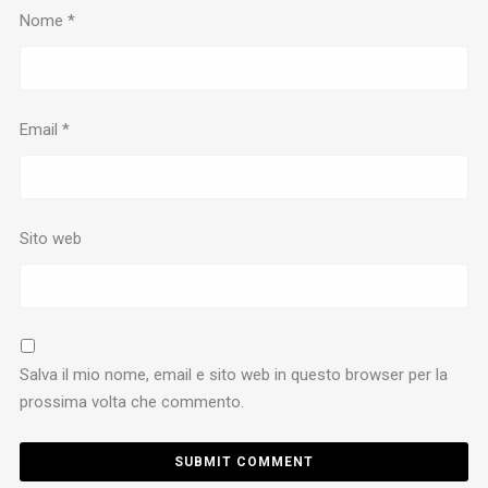
Nome
*
Email
*
Sito web
Salva il mio nome, email e sito web in questo browser per la
prossima volta che commento.