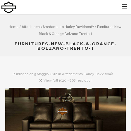
Home
Home
/ Attachment/
Arredamento Harley-Davidson®
/ Furnitures-New-
Black-&-Orange-Bolzano-Trento-1
Chi Siamo
FURNITURES-NEW-BLACK-&-ORANGE-
Nuovo
BOLZANO-TRENTO-1
Usato
Noleggio
Published on
5 Maggio 2016
in
Arredamento Harley-Davidson®
Service
View full 1920 × 868 resolution
Abbigliamento e Accessori
Contatti
Dolomiti Chapter
Finance