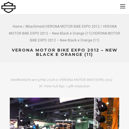
Home
Home
/ Attachment/
VERONA MOTOR BIKE EXPO 2012
/ VERONA
MOTOR BIKE EXPO 2012 – New Black e Orange (11)/VERONA MOTOR
Über uns
BIKE EXPO 2012 – New Black e Orange (11)
Neu
VERONA MOTOR BIKE EXPO 2012 – NEW
Gebraucht
BLACK E ORANGE (11)
Vermietung
Service
Veröffentlicht am
9 Mai 2016
in
VERONA MOTOR BIKE EXPO 2012
Bekleidung und Zubehör
View full 640 × 478 resolution
Kontakt
Dolomiti Chapter
Finance