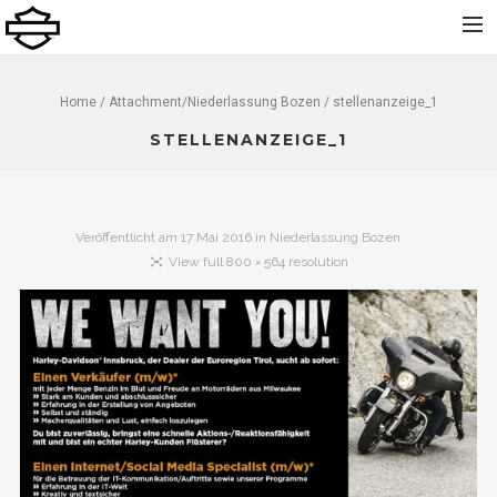
Home
Home
/ Attachment/
Niederlassung Bozen
/ stellenanzeige_1
Über uns
STELLENANZEIGE_1
Neu
Gebraucht
Veröffentlicht am
17 Mai 2016
in
Niederlassung Bozen
Vermietung
View full 800 × 564 resolution
Service
Bekleidung und Zubehör
Kontakt
Dolomiti Chapter
Finance