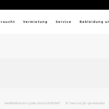
braucht
Vermietung
Service
Bekleidung u
Veröffentlicht am
23 Mai 2016
in
KONTAKT
View full 36 × 36 resolution