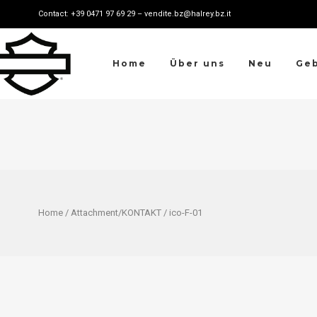
Contact: +39 0471 97 69 29 – vendite.bz@halrey.bz.it
Home
Über uns
Neu
Ge
Home
/ Attachment/
KONTAKT
/ ico-F-01