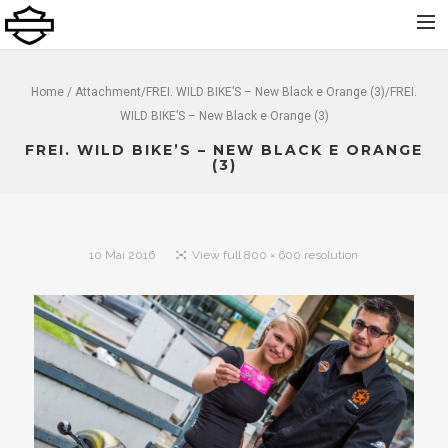
Home
Home
/ Attachment/FREI. WILD BIKE’S – New Black e Orange (3)/FREI.
WILD BIKE’S – New Black e Orange (3)
Über uns
FREI. WILD BIKE’S – NEW BLACK E ORANGE
Neu
(3)
Gebraucht
Vermietung
10 Mai 2016
View full 800 × 600 resolution
Service
Bekleidung und Zubehör
Kontakt
Dolomiti Chapter
Finance