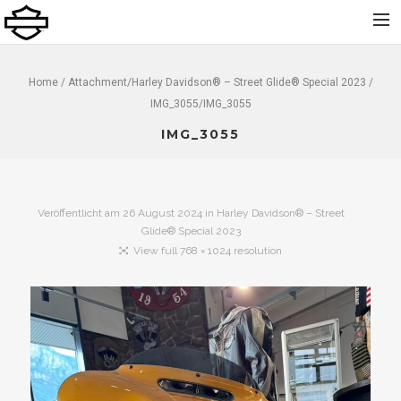
Home
Home
/ Attachment/
Harley Davidson® – Street Glide® Special 2023
/
IMG_3055/IMG_3055
Über uns
IMG_3055
Neu
Gebraucht
Vermietung
Veröffentlicht am
26 August 2024
in
Harley Davidson® – Street
Service
Glide® Special 2023
View full 768 × 1024 resolution
Bekleidung und Zubehör
Kontakt
Dolomiti Chapter
Finance