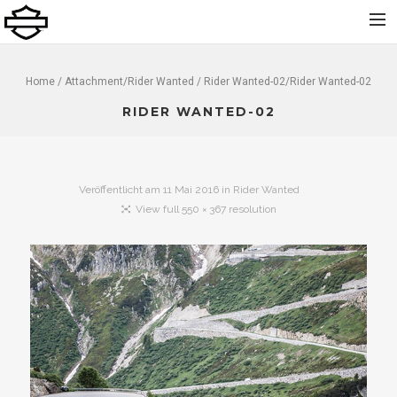
Home
Home
/ Attachment/
Rider Wanted
/ Rider Wanted-02/Rider Wanted-02
Über uns
RIDER WANTED-02
Neu
Gebraucht
Veröffentlicht am
11 Mai 2016
in
Rider Wanted
Vermietung
View full 550 × 367 resolution
Service
Bekleidung und Zubehör
Kontakt
Dolomiti Chapter
Finance