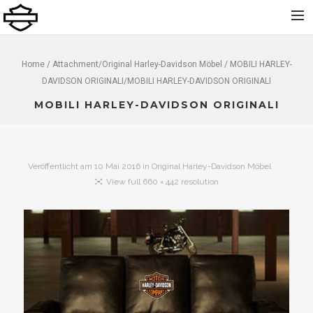
Home
Home
/ Attachment/
Original Harley-Davidson Möbel
/ MOBILI HARLEY-
DAVIDSON ORIGINALI/MOBILI HARLEY-DAVIDSON ORIGINALI
Über uns
MOBILI HARLEY-DAVIDSON ORIGINALI
Neu
Gebraucht
Vermietung
Veröffentlicht am
10 Mai 2016
in
Original Harley-Davidson Möbel
Service
View full 660 × 442 resolution
Bekleidung und Zubehör
Kontakt
Dolomiti Chapter
Finance