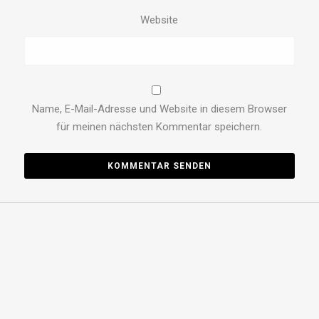
Website
Name, E-Mail-Adresse und Website in diesem Browser
für meinen nächsten Kommentar speichern.
New Black & Orange s.r.l. P.IVA 02568720219
Policy Privacy
Capitale sociale € 100.000