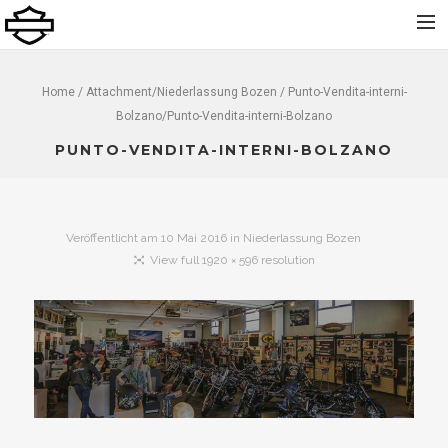
Home
Home
/ Attachment/
Niederlassung Bozen
/ Punto-Vendita-interni-
Bolzano/Punto-Vendita-interni-Bolzano
Über uns
PUNTO-VENDITA-INTERNI-BOLZANO
Neu
Gebraucht
Vermietung
Veröffentlicht am
10 Mai 2016
in
Niederlassung Bozen
Service
View full 1920 × 596 resolution
Bekleidung und Zubehör
Kontakt
Dolomiti Chapter
Finance