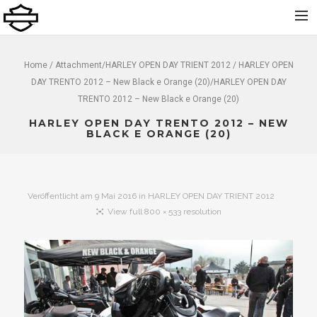
Home
Home
/ Attachment/
HARLEY OPEN DAY TRIENT 2012
/ HARLEY OPEN
DAY TRENTO 2012 – New Black e Orange (20)/HARLEY OPEN DAY
Über uns
TRENTO 2012 – New Black e Orange (20)
Neu
HARLEY OPEN DAY TRENTO 2012 – NEW
Gebraucht
BLACK E ORANGE (20)
Vermietung
Service
Veröffentlicht am
9 Mai 2016
in
HARLEY OPEN DAY TRIENT 2012
Bekleidung und Zubehör
View full 800 × 533 resolution
Kontakt
Dolomiti Chapter
Finance