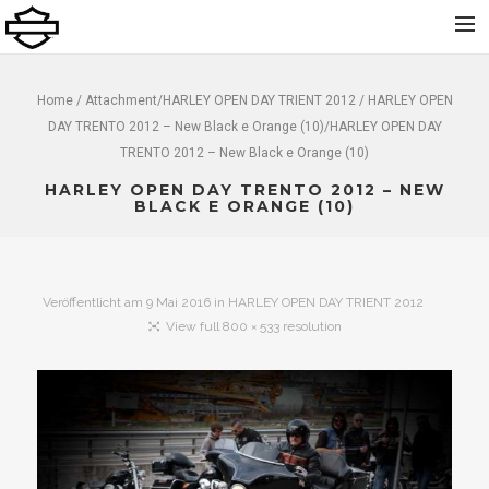
Home
Home
/ Attachment/
HARLEY OPEN DAY TRIENT 2012
/ HARLEY OPEN
DAY TRENTO 2012 – New Black e Orange (10)/HARLEY OPEN DAY
Über uns
TRENTO 2012 – New Black e Orange (10)
Neu
HARLEY OPEN DAY TRENTO 2012 – NEW
Gebraucht
BLACK E ORANGE (10)
Vermietung
Service
Veröffentlicht am
9 Mai 2016
in
HARLEY OPEN DAY TRIENT 2012
Bekleidung und Zubehör
View full 800 × 533 resolution
Kontakt
Dolomiti Chapter
Finance