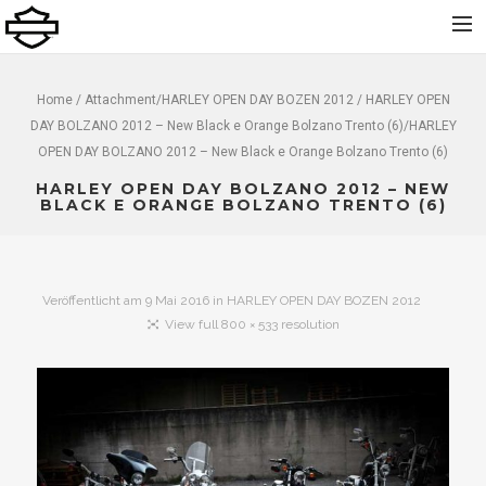
Home
Home
/ Attachment/
HARLEY OPEN DAY BOZEN 2012
/ HARLEY OPEN
DAY BOLZANO 2012 – New Black e Orange Bolzano Trento (6)/HARLEY
Über uns
OPEN DAY BOLZANO 2012 – New Black e Orange Bolzano Trento (6)
Neu
HARLEY OPEN DAY BOLZANO 2012 – NEW
Gebraucht
BLACK E ORANGE BOLZANO TRENTO (6)
Vermietung
Service
Veröffentlicht am
9 Mai 2016
in
HARLEY OPEN DAY BOZEN 2012
Bekleidung und Zubehör
View full 800 × 533 resolution
Kontakt
Dolomiti Chapter
Finance