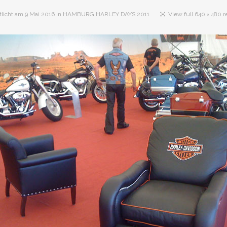
tlicht am
9 Mai 2016
in
HAMBURG HARLEY DAYS 2011
View full 640 × 480 r