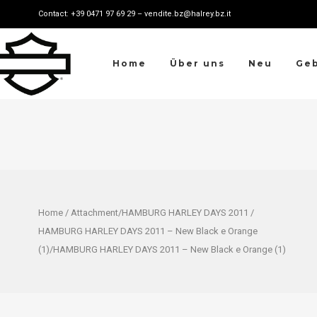
Contact: +39 0471 97 69 29 – vendite.bz@halrey.bz.it
Home
Über uns
Neu
Ge
Home
/ Attachment/
HAMBURG HARLEY DAYS 2011
/
HAMBURG HARLEY DAYS 2011 – New Black e Orange
(1)/HAMBURG HARLEY DAYS 2011 – New Black e Orange (1)