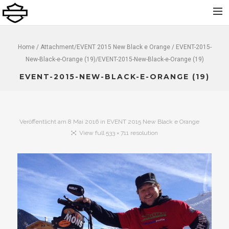
Home
Home
/ Attachment/
EVENT 2015 New Black e Orange
/ EVENT-2015-
New-Black-e-Orange (19)/EVENT-2015-New-Black-e-Orange (19)
Über uns
EVENT-2015-NEW-BLACK-E-ORANGE (19)
Neu
Gebraucht
Vermietung
Veröffentlicht am
8 Mai 2016
in
EVENT 2015 New Black e Orange
Service
View full 533 × 711 resolution
Bekleidung und Zubehör
Kontakt
Dolomiti Chapter
Finance