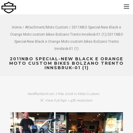
Home
Home
/ Attachment/
Moto Custom
/ 2011NBO Special-New Black e
Orange Moto custom bikes Bolzano Trento Innsbruk-01 (1)/2011NBO
Über uns
Special-New Black e Orange Moto custom bikes Bolzano Trento
Neu
Innsbruk-01 (1)
Gebraucht
2011NBO SPECIAL-NEW BLACK E ORANGE
MOTO CUSTOM BIKES BOLZANO TRENTO
Vermietung
INNSBRUK-01 (1)
Service
Bekleidung und Zubehör
Veröffentlicht am
7 Mai 2016
in
Moto Custom
Kontakt
View full 640 × 478 resolution
Dolomiti Chapter
Finance