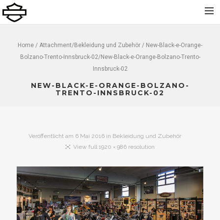
Home
Home
/ Attachment/
Bekleidung und Zubehör
/ New-Black-e-Orange-
Bolzano-Trento-Innsbruck-02/New-Black-e-Orange-Bolzano-Trento-
Über uns
Innsbruck-02
Neu
NEW-BLACK-E-ORANGE-BOLZANO-
Gebraucht
TRENTO-INNSBRUCK-02
Vermietung
Service
Veröffentlicht am
6 Mai 2016
in
Bekleidung und Zubehör
Bekleidung und Zubehör
View full 1920 × 986 resolution
Kontakt
Dolomiti Chapter
Finance