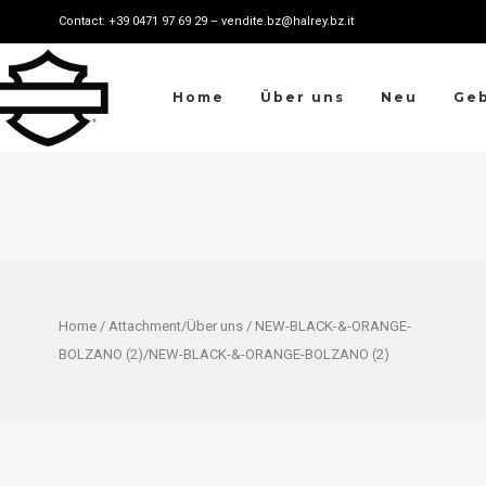
Contact: +39 0471 97 69 29 – vendite.bz@halrey.bz.it
Home
Über uns
Neu
Ge
Home
/ Attachment/
Über uns
/ NEW-BLACK-&-ORANGE-
BOLZANO (2)/NEW-BLACK-&-ORANGE-BOLZANO (2)